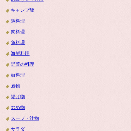
キャンプ飯
鍋料理
肉料理
魚料理
海鮮料理
野菜の料理
麺料理
煮物
揚げ物
炒め物
スープ・汁物
サラダ