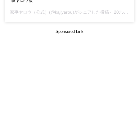
事ヤロウ飯
家事ヤロウ（公式）
(@kajiyarou)がシェアした投稿 –
2019年11月月13日午前6時29分PST
Sponsored Link