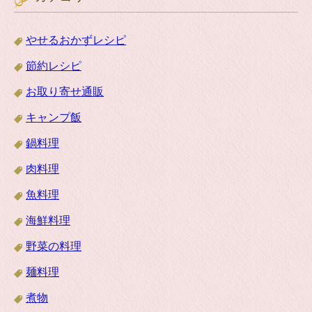
やせるおかずレシピ
節約レシピ
お取り寄せ通販
キャンプ飯
鍋料理
肉料理
魚料理
海鮮料理
野菜の料理
麺料理
煮物