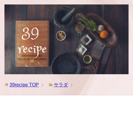
39recipe
TOP
サラダ