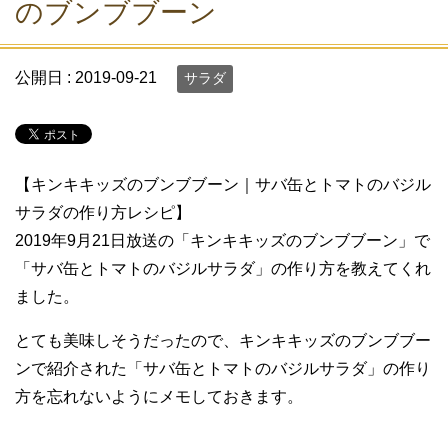
のブンブブーン
公開日 :
2019-09-21
サラダ
【キンキキッズのブンブブーン｜サバ缶とトマトのバジル
サラダの作り方レシピ】
2019年9月21日放送の「キンキキッズのブンブブーン」で
「サバ缶とトマトのバジルサラダ」の作り方を教えてくれ
ました。
とても美味しそうだったので、キンキキッズのブンブブー
ンで紹介された「サバ缶とトマトのバジルサラダ」の作り
方を忘れないようにメモしておきます。