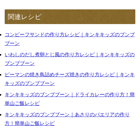
関連レシピ
コンビーフサンドの作り方レシピ｜キンキキッズのブンブ
ブーン
いわしのだし煮卵とじ風の作り方レシピ｜キンキキッズの
ブンブブーン
ピーマンの焼き鳥詰めチーズ焼きの作り方レシピ｜キンキ
キッズのブンブブーン
キンキキッズのブンブブーン｜ドライカレーの作り方！簡
単山ご飯レシピ
キンキキッズのブンブブーン｜あさりのパエリアの作り
方！簡単山ご飯レシピ