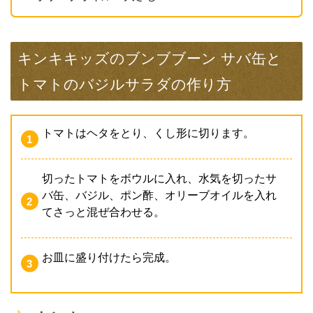
キンキキッズのブンブブーン サバ缶と
トマトのバジルサラダの作り方
トマトはヘタをとり、くし形に切ります。
切ったトマトをボウルに入れ、水気を切ったサ
バ缶、バジル、ポン酢、オリーブオイルを入れ
てさっと混ぜ合わせる。
お皿に盛り付けたら完成。