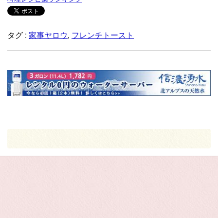
タグ :
家事ヤロウ
,
フレンチトースト