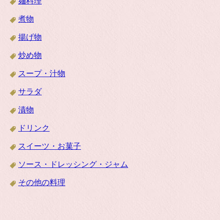
麺料理
煮物
揚げ物
炒め物
スープ・汁物
サラダ
漬物
ドリンク
スイーツ・お菓子
ソース・ドレッシング・ジャム
その他の料理