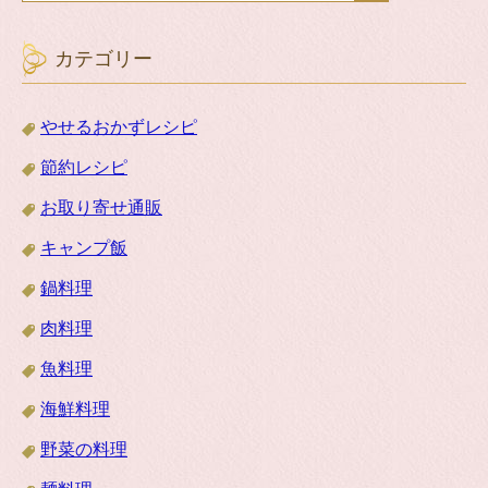
カテゴリー
やせるおかずレシピ
節約レシピ
お取り寄せ通販
キャンプ飯
鍋料理
肉料理
魚料理
海鮮料理
野菜の料理