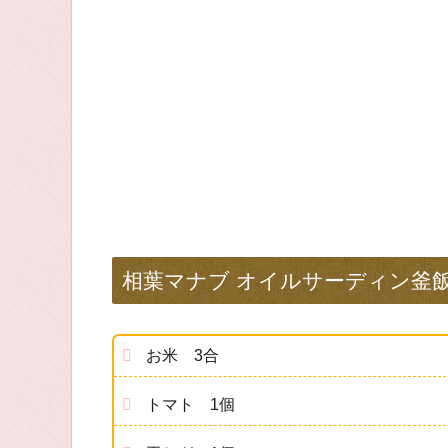
相葉マナブ オイルサーディン釜
お米 3合
トマト 1個