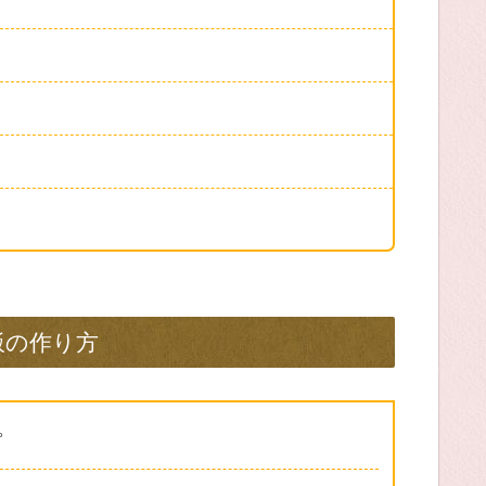
飯の作り方
。