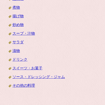
煮物
揚げ物
炒め物
スープ・汁物
サラダ
漬物
ドリンク
スイーツ・お菓子
ソース・ドレッシング・ジャム
その他の料理