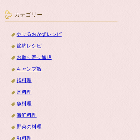
カテゴリー
やせるおかずレシピ
節約レシピ
お取り寄せ通販
キャンプ飯
鍋料理
肉料理
魚料理
海鮮料理
野菜の料理
麺料理