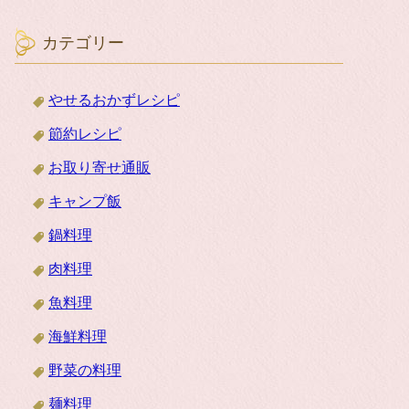
カテゴリー
やせるおかずレシピ
節約レシピ
お取り寄せ通販
キャンプ飯
鍋料理
肉料理
魚料理
海鮮料理
野菜の料理
麺料理