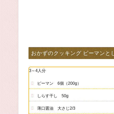
おかずのクッキング ピーマンと
3～4人分
ピーマン 6個（200g）
しらす干し 50g
薄口醤油 大さじ2/3