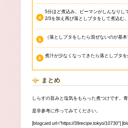
5分ほど煮込み、ピーマンがしんなりして
2/3を加え再び落としブタをして煮込む
（落としブタをしたら混ぜないのが基本
煮汁が少なくなってきたら落としブタを
まとめ
しらすの旨みと塩気をもらった煮つけです。青
是非参考に作ってみてください。
[blogcard url=”https://39recipe.tokyo/10730″] [b