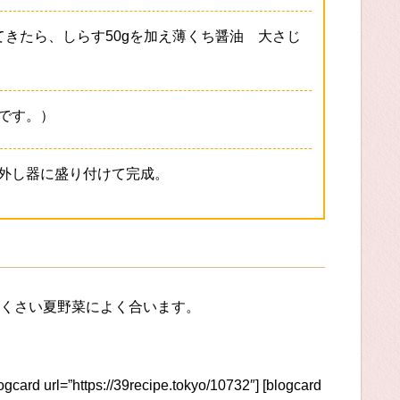
きたら、しらす50gを加え薄くち醤油 大さじ
。
です。）
外し器に盛り付けて完成。
くさい夏野菜によく合います。
logcard url=”https://39recipe.tokyo/10732″] [blogcard