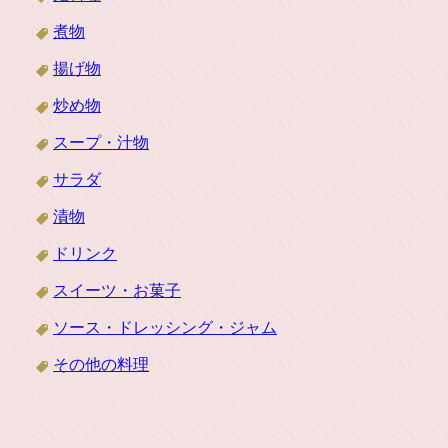
煮物
揚げ物
炒め物
スープ・汁物
サラダ
漬物
ドリンク
スイーツ・お菓子
ソース・ドレッシング・ジャム
その他の料理