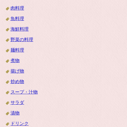
肉料理
魚料理
海鮮料理
野菜の料理
麺料理
煮物
揚げ物
炒め物
スープ・汁物
サラダ
漬物
ドリンク