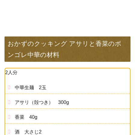
おかずのクッキング アサリと香菜のボ
ンゴレ中華の材料
2人分
中華生麺 2玉
アサリ（殻つき） 300g
香菜 40g
酒 大さじ2