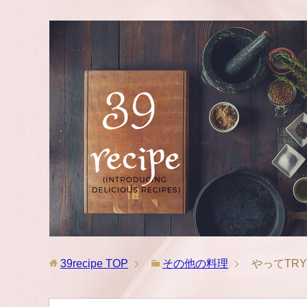
39recipe
TOP
その他の料理
やってTR