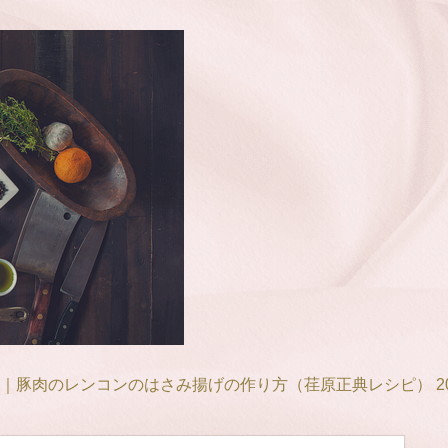
Y｜豚肉のレンコンのはさみ揚げの作り方（荏原正典レシピ） 20