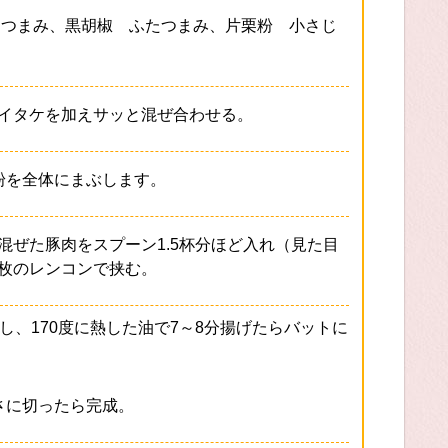
たつまみ、黒胡椒 ふたつまみ、片栗粉 小さじ
イタケを加えサッと混ぜ合わせる。
粉を全体にまぶします。
混ぜた豚肉をスプーン1.5杯分ほど入れ（見た目
枚のレンコンで挟む。
、170度に熱した油で7～8分揚げたらバットに
さに切ったら完成。