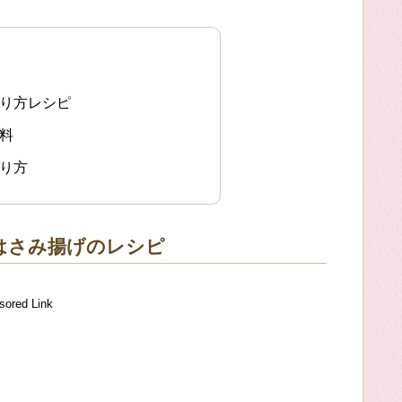
作り方レシピ
料
作り方
はさみ揚げのレシピ
sored Link