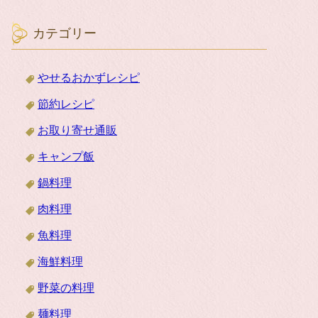
カテゴリー
やせるおかずレシピ
節約レシピ
お取り寄せ通販
キャンプ飯
鍋料理
肉料理
魚料理
海鮮料理
野菜の料理
麺料理