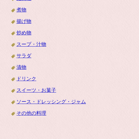
煮物
揚げ物
炒め物
スープ・汁物
サラダ
漬物
ドリンク
スイーツ・お菓子
ソース・ドレッシング・ジャム
その他の料理