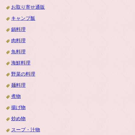
お取り寄せ通販
キャンプ飯
鍋料理
肉料理
魚料理
海鮮料理
野菜の料理
麺料理
煮物
揚げ物
炒め物
スープ・汁物