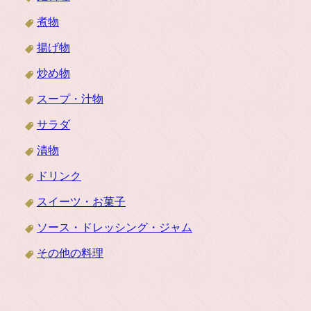
煮物
揚げ物
炒め物
スープ・汁物
サラダ
漬物
ドリンク
スイーツ・お菓子
ソース・ドレッシング・ジャム
その他の料理