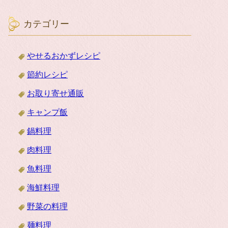
カテゴリー
やせるおかずレシピ
節約レシピ
お取り寄せ通販
キャンプ飯
鍋料理
肉料理
魚料理
海鮮料理
野菜の料理
麺料理