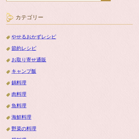
カテゴリー
やせるおかずレシピ
節約レシピ
お取り寄せ通販
キャンプ飯
鍋料理
肉料理
魚料理
海鮮料理
野菜の料理