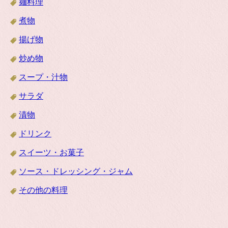
麺料理
煮物
揚げ物
炒め物
スープ・汁物
サラダ
漬物
ドリンク
スイーツ・お菓子
ソース・ドレッシング・ジャム
その他の料理