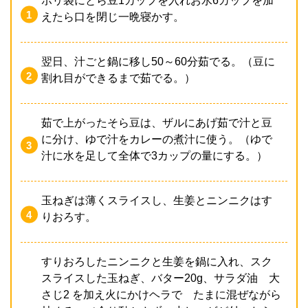
ポリ袋にとら豆1カップを入れお水6カップを加
えたら口を閉じ一晩寝かす。
翌日、汁ごと鍋に移し50～60分茹でる。（豆に
割れ目ができるまで茹でる。）
茹で上がったそら豆は、ザルにあげ茹で汁と豆
に分け、ゆで汁をカレーの煮汁に使う。（ゆで
汁に水を足して全体で3カップの量にする。）
玉ねぎは薄くスライスし、生姜とニンニクはす
りおろす。
すりおろしたニンニクと生姜を鍋に入れ、スク
スライスした玉ねぎ、バター20g、サラダ油 大
さじ2 を加え火にかけヘラで たまに混ぜながら