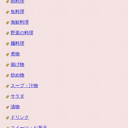
肉料理
魚料理
海鮮料理
野菜の料理
麺料理
煮物
揚げ物
炒め物
スープ・汁物
サラダ
漬物
ドリンク
スイーツ・お菓子