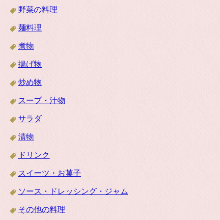
野菜の料理
麺料理
煮物
揚げ物
炒め物
スープ・汁物
サラダ
漬物
ドリンク
スイーツ・お菓子
ソース・ドレッシング・ジャム
その他の料理