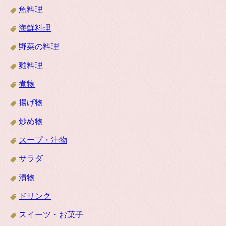
魚料理
海鮮料理
野菜の料理
麺料理
煮物
揚げ物
炒め物
スープ・汁物
サラダ
漬物
ドリンク
スイーツ・お菓子