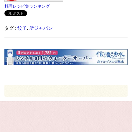
料理レシピ集ランキング
タグ :
餃子
,
所ジャパン