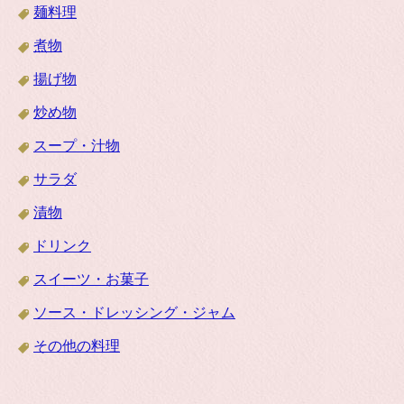
麺料理
煮物
揚げ物
炒め物
スープ・汁物
サラダ
漬物
ドリンク
スイーツ・お菓子
ソース・ドレッシング・ジャム
その他の料理