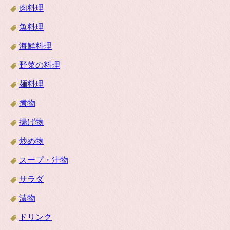
肉料理
魚料理
海鮮料理
野菜の料理
麺料理
煮物
揚げ物
炒め物
スープ・汁物
サラダ
漬物
ドリンク