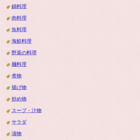
鍋料理
肉料理
魚料理
海鮮料理
野菜の料理
麺料理
煮物
揚げ物
炒め物
スープ・汁物
サラダ
漬物