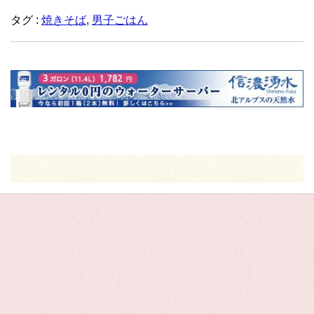
タグ :
焼きそば
,
男子ごはん