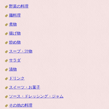
野菜の料理
麺料理
煮物
揚げ物
炒め物
スープ・汁物
サラダ
漬物
ドリンク
スイーツ・お菓子
ソース・ドレッシング・ジャム
その他の料理