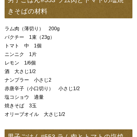
きそばの材料
ラム肉（薄切り） 200g
パクチー 1束（23g）
トマト 中 1個
ニンニク 1片
レモン 1/6個
酒 大さじ1/2
ナンプラー 小さじ2
赤唐辛子（小口切り） 小さじ1/2
塩コショウ 適量
焼きそば 3玉
オリーブオイル 大さじ1/2
男子ごはん#553 ラム肉とトマトの塩焼