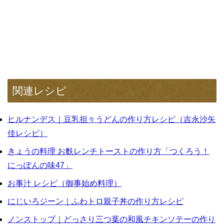
関連レシピ
ヒルナンデス｜豆乳担々うどんの作り方レシピ（吉永沙矢
佳レシピ）
きょうの料理 お麩レンチトーストの作り方「つくろう！
にっぽんの味47」
お事汁 レシピ（御事始め料理）
にじいろジーン｜ふわトロ親子丼の作り方レシピ
ノンストップ｜どっさり三つ葉の和風チキンソテーの作り