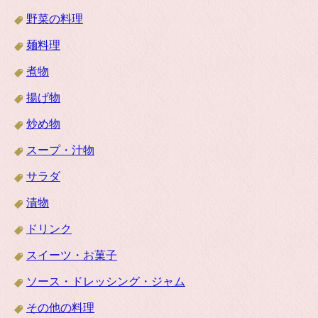
野菜の料理
麺料理
煮物
揚げ物
炒め物
スープ・汁物
サラダ
漬物
ドリンク
スイーツ・お菓子
ソース・ドレッシング・ジャム
その他の料理