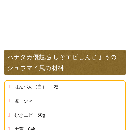
ハナタカ優越感 しそエビしんじょうの
シュウマイ風の材料
はんぺん（白） 1枚
塩 少々
むきエビ 50g
大葉 6枚