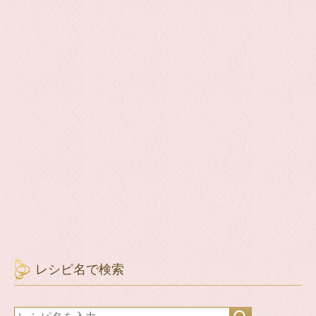
レシピ名で検索