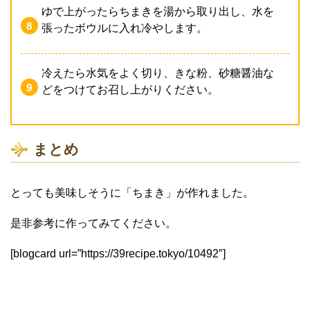
ゆで上がったらちまきを湯から取り出し、水を
張ったボウルに入れ冷やします。
冷えたら水気をよく切り、きな粉、砂糖醤油な
どをつけてお召し上がりください。
まとめ
とっても美味しそうに「ちまき」が作れました。
是非参考に作ってみてください。
[blogcard url=”https://39recipe.tokyo/10492″]