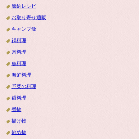
節約レシピ
お取り寄せ通販
キャンプ飯
鍋料理
肉料理
魚料理
海鮮料理
野菜の料理
麺料理
煮物
揚げ物
炒め物