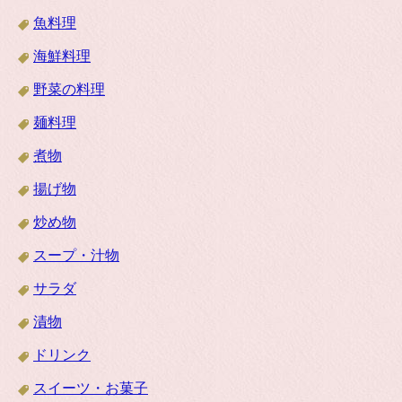
魚料理
海鮮料理
野菜の料理
麺料理
煮物
揚げ物
炒め物
スープ・汁物
サラダ
漬物
ドリンク
スイーツ・お菓子