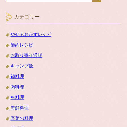
カテゴリー
やせるおかずレシピ
節約レシピ
お取り寄せ通販
キャンプ飯
鍋料理
肉料理
魚料理
海鮮料理
野菜の料理