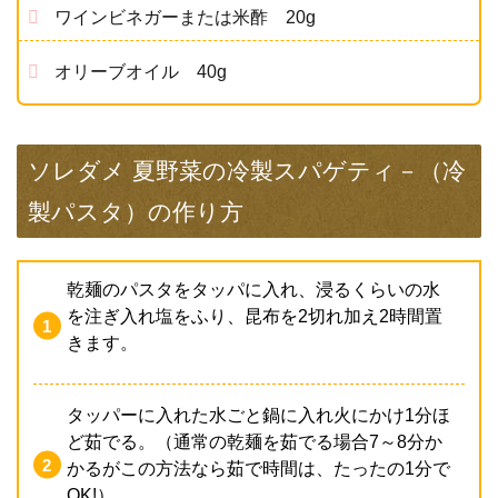
ワインビネガーまたは米酢 20g
オリーブオイル 40g
ソレダメ 夏野菜の冷製スパゲティ－（冷
製パスタ）の作り方
乾麺のパスタをタッパに入れ、浸るくらいの水
を注ぎ入れ塩をふり、昆布を2切れ加え2時間置
きます。
タッパーに入れた水ごと鍋に入れ火にかけ1分ほ
ど茹でる。（通常の乾麺を茹でる場合7～8分か
かるがこの方法なら茹で時間は、たったの1分で
OK!）