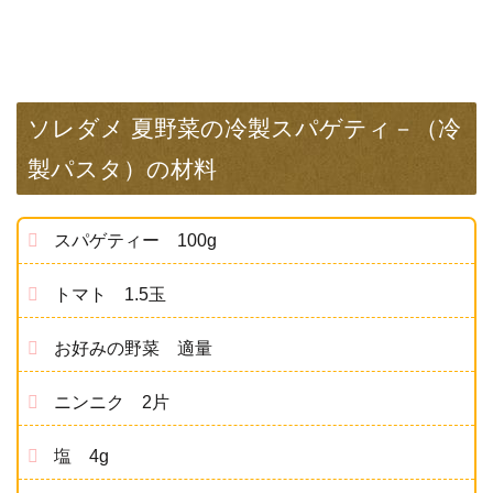
ソレダメ 夏野菜の冷製スパゲティ－（冷
製パスタ）の材料
スパゲティー 100g
トマト 1.5玉
お好みの野菜 適量
ニンニク 2片
塩 4g