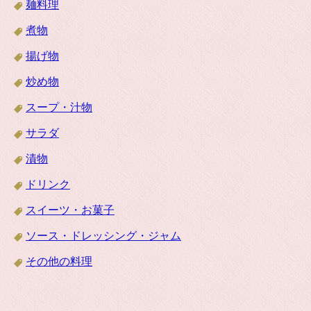
麺料理
煮物
揚げ物
炒め物
スープ・汁物
サラダ
漬物
ドリンク
スイーツ・お菓子
ソース・ドレッシング・ジャム
その他の料理