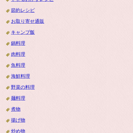
節約レシピ
お取り寄せ通販
キャンプ飯
鍋料理
肉料理
魚料理
海鮮料理
野菜の料理
麺料理
煮物
揚げ物
炒め物