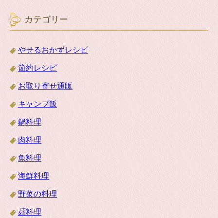
カテゴリー
やせるおかずレシピ
節約レシピ
お取り寄せ通販
キャンプ飯
鍋料理
肉料理
魚料理
海鮮料理
野菜の料理
麺料理