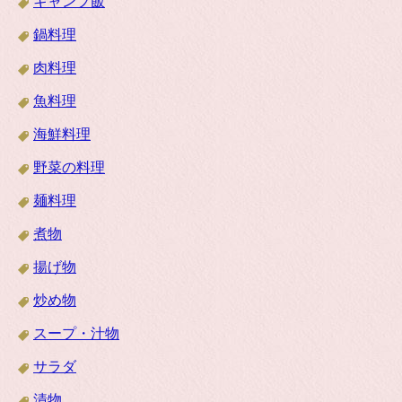
キャンプ飯
鍋料理
肉料理
魚料理
海鮮料理
野菜の料理
麺料理
煮物
揚げ物
炒め物
スープ・汁物
サラダ
漬物