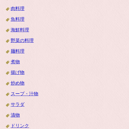
肉料理
魚料理
海鮮料理
野菜の料理
麺料理
煮物
揚げ物
炒め物
スープ・汁物
サラダ
漬物
ドリンク