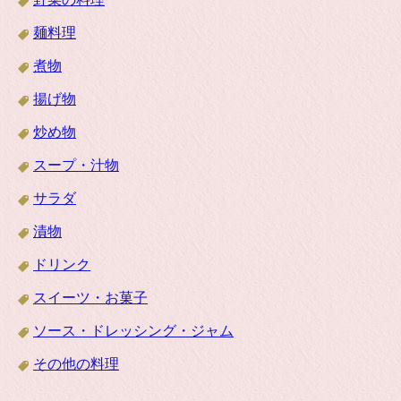
麺料理
煮物
揚げ物
炒め物
スープ・汁物
サラダ
漬物
ドリンク
スイーツ・お菓子
ソース・ドレッシング・ジャム
その他の料理