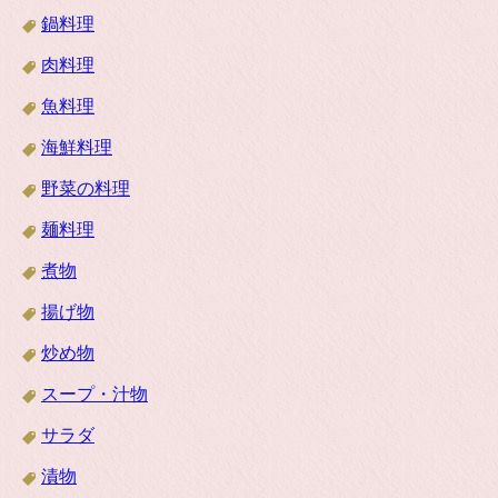
鍋料理
肉料理
魚料理
海鮮料理
野菜の料理
麺料理
煮物
揚げ物
炒め物
スープ・汁物
サラダ
漬物