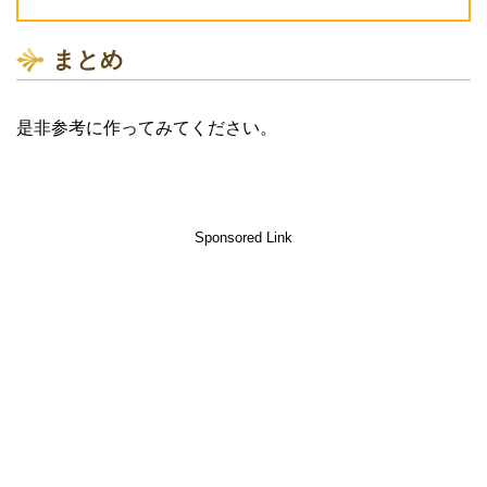
まとめ
是非参考に作ってみてください。
Sponsored Link