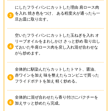
にしたフライパンにカットした理由 肩ロース肉
を入れ 焼き色をつけ、 ある程度火が通ったら一
旦お皿に取り出す。
空いたフライパンにカットした玉ねぎを入れ オ
リーブオイルをまわしかけ さっと炒め 取り出し
ておいた牛肩ロース肉を戻し入れ混ぜ合わせな
がら炒めます。
全体的に馴染んだらカットしたトマト、醤油、
赤ワインを加え 味を整えたらコンビニで買った
フライドポテトを加え 軽く炒める。
全体的に混ぜ合わせたら香り付けにパクチーを
加えサッと炒めたら完成。