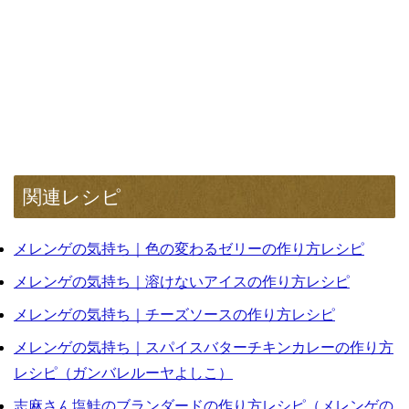
関連レシピ
メレンゲの気持ち｜色の変わるゼリーの作り方レシピ
メレンゲの気持ち｜溶けないアイスの作り方レシピ
メレンゲの気持ち｜チーズソースの作り方レシピ
メレンゲの気持ち｜スパイスバターチキンカレーの作り方
レシピ（ガンバレルーヤよしこ）
志麻さん塩鮭のブランダードの作り方レシピ（メレンゲの