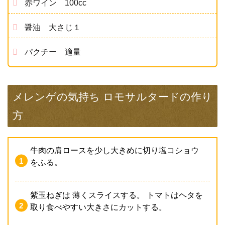
赤ワイン 100cc
醤油 大さじ１
パクチー 適量
メレンゲの気持ち ロモサルタードの作り
方
牛肉の肩ロースを少し大きめに切り塩コショウ
をふる。
紫玉ねぎは 薄くスライスする。 トマトはヘタを
取り食べやすい大きさにカットする。