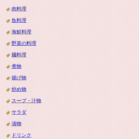
肉料理
魚料理
海鮮料理
野菜の料理
麺料理
煮物
揚げ物
炒め物
スープ・汁物
サラダ
漬物
ドリンク