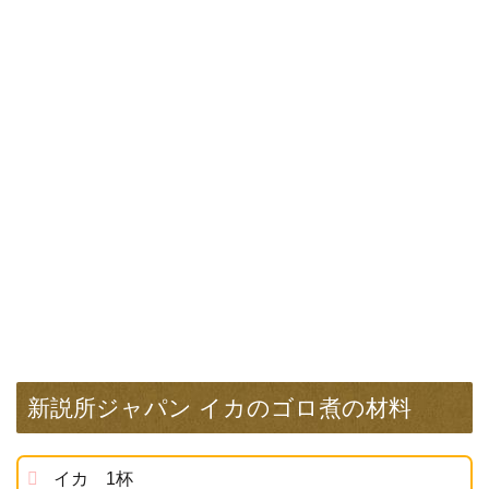
新説所ジャパン イカのゴロ煮の材料
イカ 1杯