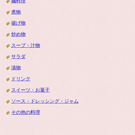
麺料理
煮物
揚げ物
炒め物
スープ・汁物
サラダ
漬物
ドリンク
スイーツ・お菓子
ソース・ドレッシング・ジャム
その他の料理