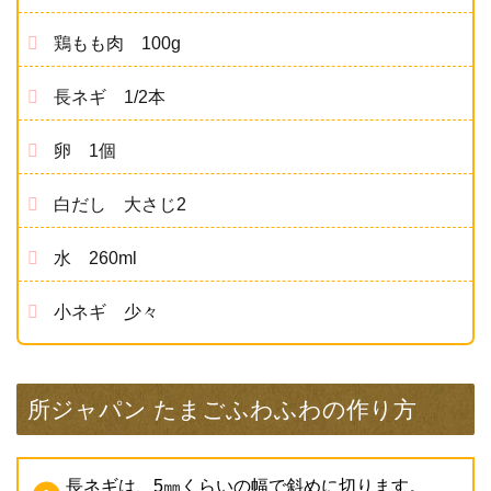
鶏もも肉 100g
長ネギ 1/2本
卵 1個
白だし 大さじ2
水 260ml
小ネギ 少々
所ジャパン たまごふわふわの作り方
長ネギは、5㎜くらいの幅で斜めに切ります。