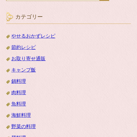
カテゴリー
やせるおかずレシピ
節約レシピ
お取り寄せ通販
キャンプ飯
鍋料理
肉料理
魚料理
海鮮料理
野菜の料理