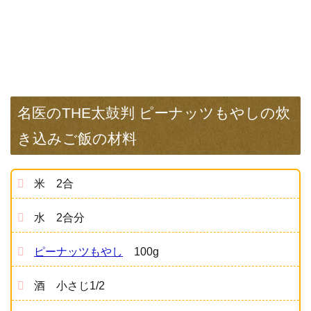
名医のTHE太鼓判 ピーナッツもやしの炊
き込みご飯の材料
米 2合
水 2合分
ピーナッツもやし
100g
酒 小さじ1/2