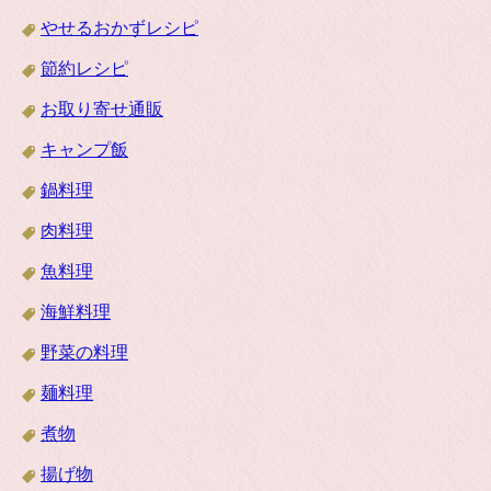
やせるおかずレシピ
節約レシピ
お取り寄せ通販
キャンプ飯
鍋料理
肉料理
魚料理
海鮮料理
野菜の料理
麺料理
煮物
揚げ物