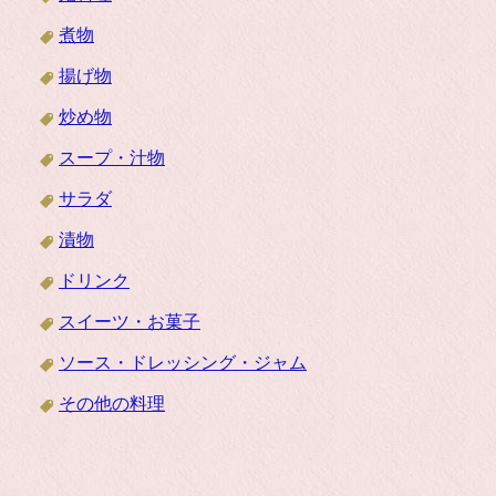
煮物
揚げ物
炒め物
スープ・汁物
サラダ
漬物
ドリンク
スイーツ・お菓子
ソース・ドレッシング・ジャム
その他の料理