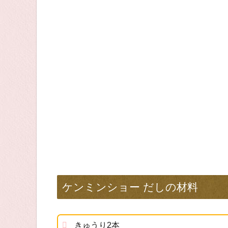
ケンミンショー だしの材料
きゅうり2本