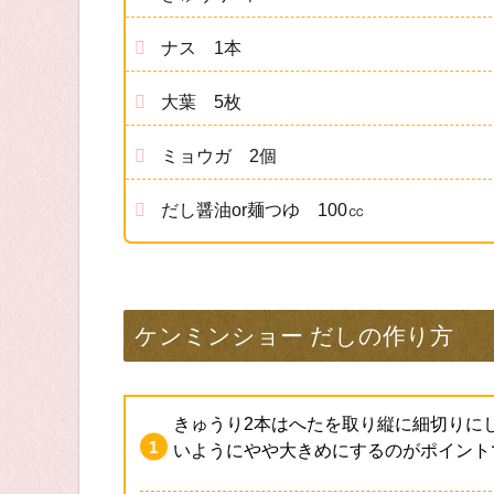
ナス 1本
大葉 5枚
ミョウガ 2個
だし醤油or麺つゆ 100㏄
ケンミンショー だしの作り方
きゅうり2本はへたを取り縦に細切りに
いようにやや大きめにするのがポイント