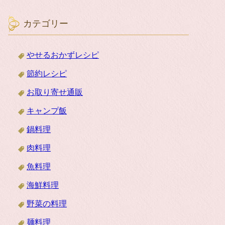
カテゴリー
やせるおかずレシピ
節約レシピ
お取り寄せ通販
キャンプ飯
鍋料理
肉料理
魚料理
海鮮料理
野菜の料理
麺料理