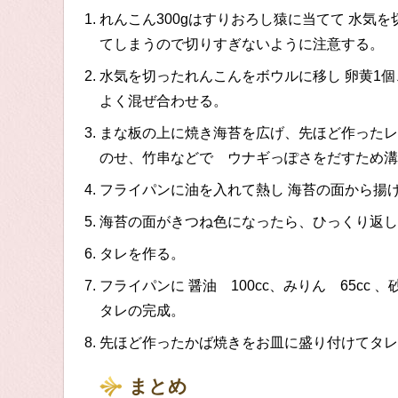
れんこん300gはすりおろし猿に当てて 水気
てしまうので切りすぎないように注意する。
水気を切ったれんこんをボウルに移し 卵黄1個
よく混ぜ合わせる。
まな板の上に焼き海苔を広げ、先ほど作ったレ
のせ、竹串などで ウナギっぽさをだすため溝
フライパンに油を入れて熱し 海苔の面から揚
海苔の面がきつね色になったら、ひっくり返し
タレを作る。
フライパンに 醤油 100cc、みりん 65cc
タレの完成。
先ほど作ったかば焼きをお皿に盛り付けてタレ
まとめ