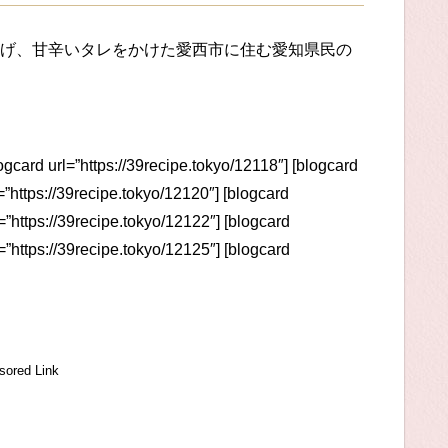
げ、甘辛いタレをかけた愛西市に住む愛知県民の
logcard url=”https://39recipe.tokyo/12118″] [blogcard
l=”https://39recipe.tokyo/12120″] [blogcard
l=”https://39recipe.tokyo/12122″] [blogcard
l=”https://39recipe.tokyo/12125″] [blogcard
sored Link