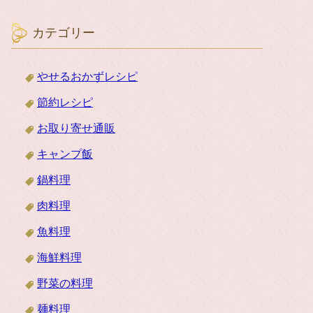
カテゴリー
やせるおかずレシピ
節約レシピ
お取り寄せ通販
キャンプ飯
鍋料理
肉料理
魚料理
海鮮料理
野菜の料理
麺料理