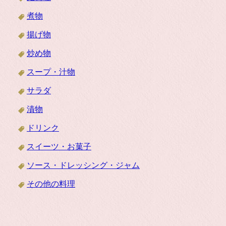
煮物
揚げ物
炒め物
スープ・汁物
サラダ
漬物
ドリンク
スイーツ・お菓子
ソース・ドレッシング・ジャム
その他の料理