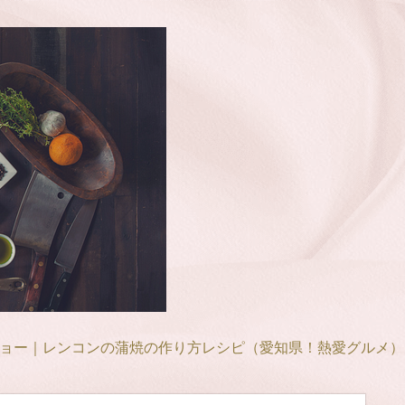
ョー｜レンコンの蒲焼の作り方レシピ（愛知県！熱愛グルメ）