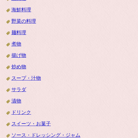
海鮮料理
野菜の料理
麺料理
煮物
揚げ物
炒め物
スープ・汁物
サラダ
漬物
ドリンク
スイーツ・お菓子
ソース・ドレッシング・ジャム