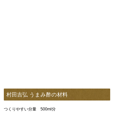
村田吉弘 うまみ酢の材料
つくりやすい分量 500ml分