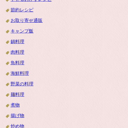
節約レシピ
お取り寄せ通販
キャンプ飯
鍋料理
肉料理
魚料理
海鮮料理
野菜の料理
麺料理
煮物
揚げ物
炒め物