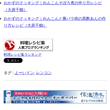
おかずのクッキング｜れんこんそぼろ煮の作り方レシピ
（大原千鶴）
おかずのクッキング｜れんこんと豚バラ肉の黒酢あんの作
り方レシピ（大原千鶴）
料理レシピ集ランキング
タグ :
よーいドン
,
レンコン