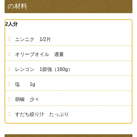
の材料
2人分
ニンニク 1/2片
オリーブオイル 適量
レンコン 1節強（160g）
塩 1g
胡椒 少々
すだち絞り汁 たっぷり