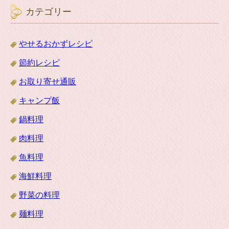
カテゴリー
やせるおかずレシピ
節約レシピ
お取り寄せ通販
キャンプ飯
鍋料理
肉料理
魚料理
海鮮料理
野菜の料理
麺料理