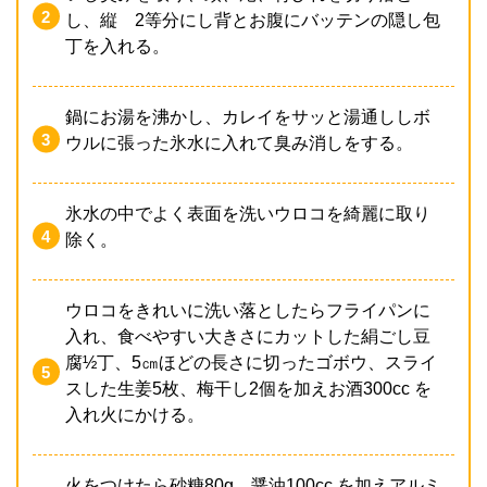
し、縦 2等分にし背とお腹にバッテンの隠し包
丁を入れる。
鍋にお湯を沸かし、カレイをサッと湯通ししボ
ウルに張った氷水に入れて臭み消しをする。
氷水の中でよく表面を洗いウロコを綺麗に取り
除く。
ウロコをきれいに洗い落としたらフライパンに
入れ、食べやすい大きさにカットした絹ごし豆
腐½丁、5㎝ほどの長さに切ったゴボウ、スライ
スした生姜5枚、梅干し2個を加えお酒300cc を
入れ火にかける。
火をつけたら砂糖80g、醤油100cc を加えアルミ