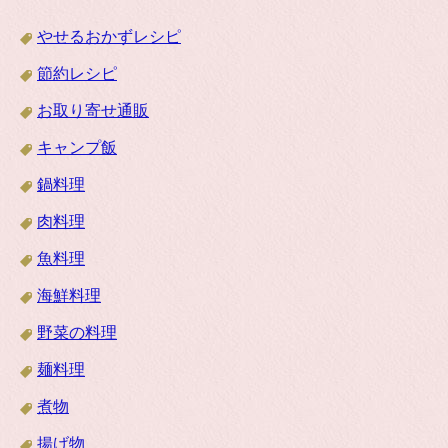
やせるおかずレシピ
節約レシピ
お取り寄せ通販
キャンプ飯
鍋料理
肉料理
魚料理
海鮮料理
野菜の料理
麺料理
煮物
揚げ物