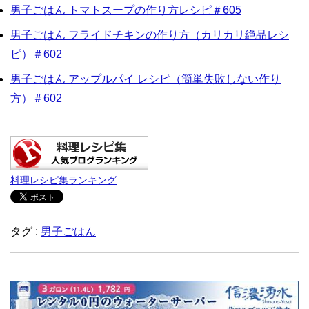
男子ごはん トマトスープの作り方レシピ＃605
男子ごはん フライドチキンの作り方（カリカリ絶品レシ
ピ）＃602
男子ごはん アップルパイ レシピ（簡単失敗しない作り
方）＃602
料理レシピ集ランキング
タグ :
男子ごはん