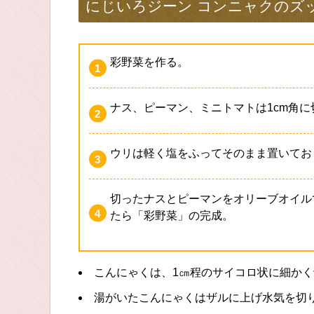
にじいろジーン コンニャクのズ
彩野菜を作る。
ナス、ピーマン、ミニトマトは1cm角
ウリは軽く塩をふってそのまま置いてお
切ったナスとピーマンをオリーブオイル
たら「彩野菜」の完成。
こんにゃくは、1㎝程のサイコロ状に細か
湯がいたこんにゃくはザルに上げ水気を切