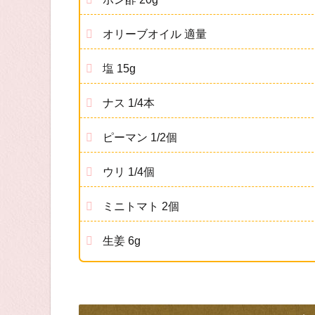
オリーブオイル 適量
塩 15g
ナス 1/4本
ピーマン 1/2個
ウリ 1/4個
ミニトマト 2個
生姜 6g