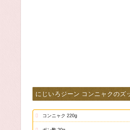
にじいろジーン コンニャクのズ
コンニャク 220g
ポン酢 20g