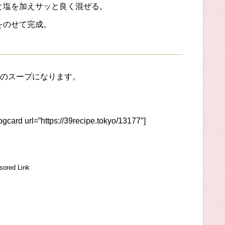
と塩を加えサッと良く混ぜる。
をのせて完成。
のスープになります。
logcard url=”https://39recipe.tokyo/13177″]
sored Link