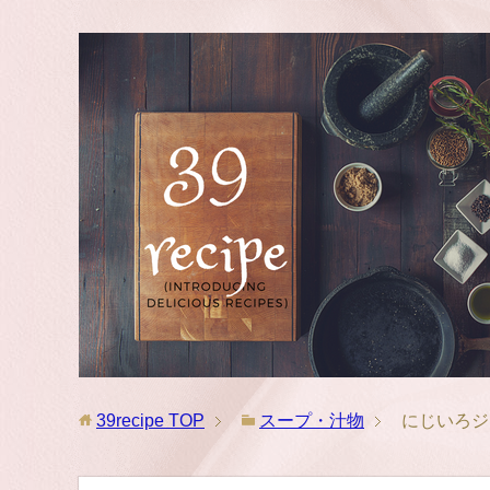
39recipe
TOP
スープ・汁物
にじいろジ