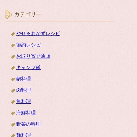
カテゴリー
やせるおかずレシピ
節約レシピ
お取り寄せ通販
キャンプ飯
鍋料理
肉料理
魚料理
海鮮料理
野菜の料理
麺料理