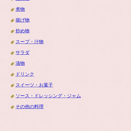
煮物
揚げ物
炒め物
スープ・汁物
サラダ
漬物
ドリンク
スイーツ・お菓子
ソース・ドレッシング・ジャム
その他の料理