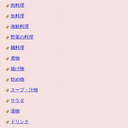
肉料理
魚料理
海鮮料理
野菜の料理
麺料理
煮物
揚げ物
炒め物
スープ・汁物
サラダ
漬物
ドリンク