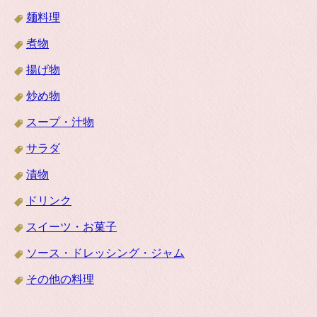
麺料理
煮物
揚げ物
炒め物
スープ・汁物
サラダ
漬物
ドリンク
スイーツ・お菓子
ソース・ドレッシング・ジャム
その他の料理