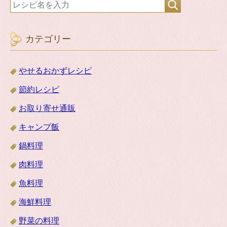
カテゴリー
やせるおかずレシピ
節約レシピ
お取り寄せ通販
キャンプ飯
鍋料理
肉料理
魚料理
海鮮料理
野菜の料理