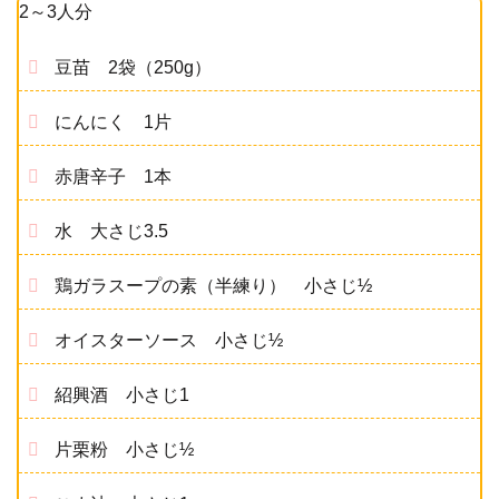
2～3人分
豆苗 2袋（250g）
にんにく 1片
赤唐辛子 1本
水 大さじ3.5
鶏ガラスープの素（半練り） 小さじ½
オイスターソース 小さじ½
紹興酒 小さじ1
片栗粉 小さじ½