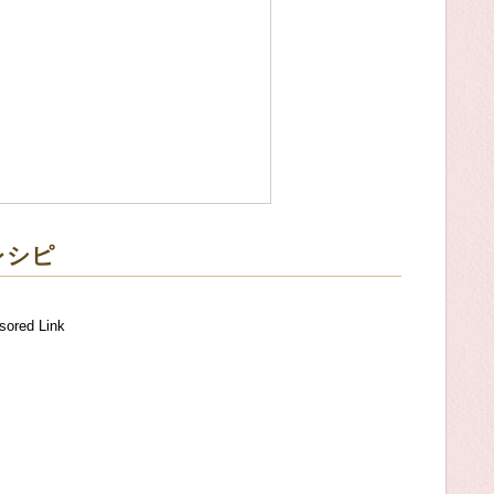
レシピ
sored Link