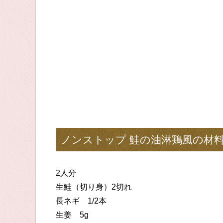
ノンストップ 鮭の油淋鶏風の材
2人分
生鮭（切り身）2切れ
長ネギ 1/2本
生姜 5g