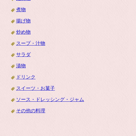
煮物
揚げ物
炒め物
スープ・汁物
サラダ
漬物
ドリンク
スイーツ・お菓子
ソース・ドレッシング・ジャム
その他の料理