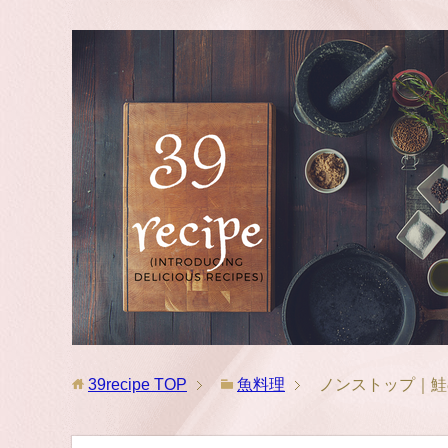
39recipe
TOP
魚料理
ノンストップ｜鮭