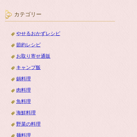
カテゴリー
やせるおかずレシピ
節約レシピ
お取り寄せ通販
キャンプ飯
鍋料理
肉料理
魚料理
海鮮料理
野菜の料理
麺料理