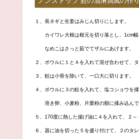
ノンストップ 鮭の油淋鶏風の作
１、長ネギと生姜はみじん切りにします。
カイワレ大根は根元を切り落とし、1cm幅
なめこはさっと茹でてザルにあげます。
２、ボウルに１とＡを入れて混ぜ合わせて、タ
３、鮭は小骨を除いて、一口大に切ります。
４、ボウルに３の鮭を入れて、塩コショウを揉
溶き卵、小麦粉、片栗粉の順に揉み込んで
５、170度に熱した揚げ油に４を入れて、２
６、器に油を切った５を盛り付けて、２のタレ