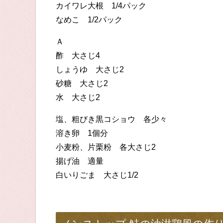
カイワレ大根 1/4パック
なめこ 1/2パック
Ａ
酢 大さじ4
しょうゆ 大さじ2
砂糖 大さじ2
水 大さじ2
塩、粗びき黒コショウ 各少々
溶き卵 1個分
小麦粉、片栗粉 各大さじ2
揚げ油 適量
白いりごま 大さじ1/2