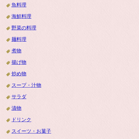
魚料理
海鮮料理
野菜の料理
麺料理
煮物
揚げ物
炒め物
スープ・汁物
サラダ
漬物
ドリンク
スイーツ・お菓子