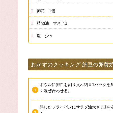
卵黄 1個
植物油 大さじ1
塩 少々
おかずのクッキング 納豆の卵黄
ボウルに卵白を割り入れ納豆1パックを
く混ぜ合わせる。
熱したフライパンにサラダ油大さじ1を