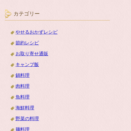
カテゴリー
やせるおかずレシピ
節約レシピ
お取り寄せ通販
キャンプ飯
鍋料理
肉料理
魚料理
海鮮料理
野菜の料理
麺料理