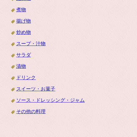
煮物
揚げ物
炒め物
スープ・汁物
サラダ
漬物
ドリンク
スイーツ・お菓子
ソース・ドレッシング・ジャム
その他の料理