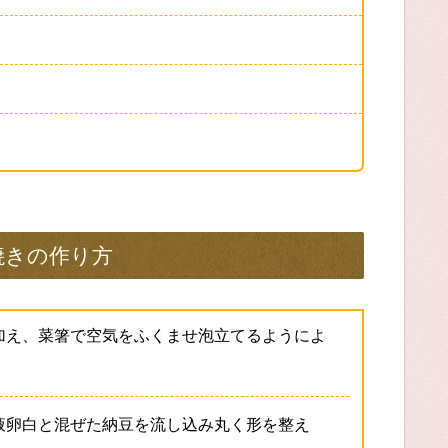
焼きの作り方
加え、菜箸で空気をふくませ泡立てるようによ
液卵白と混ぜた納豆を流し込み丸く形を整え