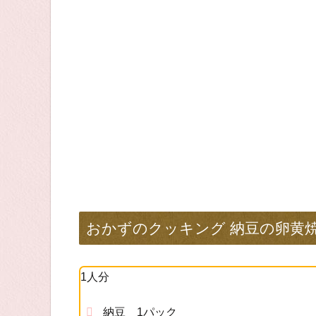
おかずのクッキング 納豆の卵黄
1人分
納豆 1パック