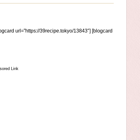
logcard url=”https://39recipe.tokyo/13843″] [blogcard
sored Link