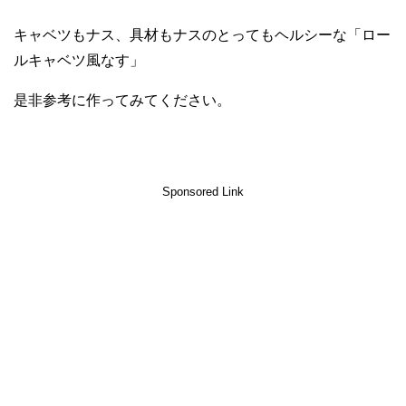
キャベツもナス、具材もナスのとってもヘルシーな「ロー
ルキャベツ風なす」
是非参考に作ってみてください。
Sponsored Link