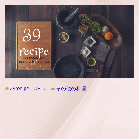
39recipe
TOP
その他の料理