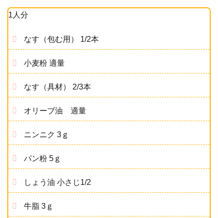
1人分
なす（包む用） 1/2本
小麦粉 適量
なす（具材） 2/3本
オリーブ油 適量
ニンニク 3ｇ
パン粉 5ｇ
しょう油 小さじ1/2
牛脂 3ｇ