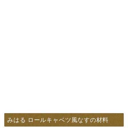
みはる ロールキャベツ風なすの材料