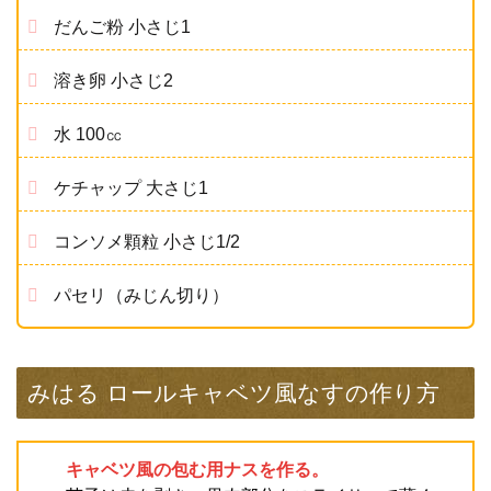
だんご粉 小さじ1
溶き卵 小さじ2
水 100㏄
ケチャップ 大さじ1
コンソメ顆粒 小さじ1/2
パセリ（みじん切り）
みはる ロールキャベツ風なすの作り方
キャベツ風の包む用ナスを作る。