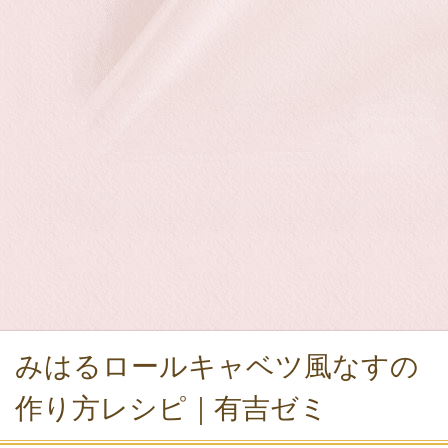
みはるロールキャベツ風なすの
作り方レシピ｜有吉ゼミ