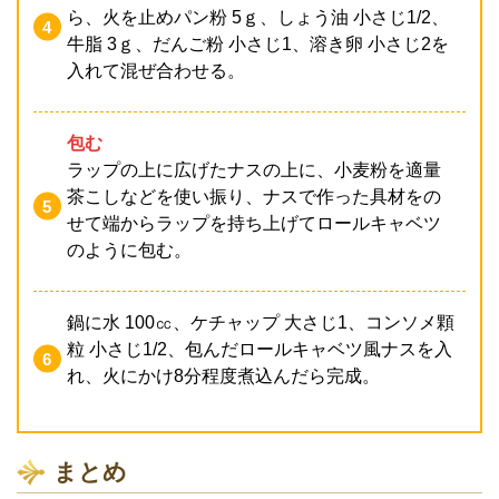
ら、火を止めパン粉 5ｇ、しょう油 小さじ1/2、
牛脂 3ｇ、だんご粉 小さじ1、溶き卵 小さじ2を
入れて混ぜ合わせる。
包む
ラップの上に広げたナスの上に、小麦粉を適量
茶こしなどを使い振り、ナスで作った具材をの
せて端からラップを持ち上げてロールキャベツ
のように包む。
鍋に水 100㏄、ケチャップ 大さじ1、コンソメ顆
粒 小さじ1/2、包んだロールキャベツ風ナスを入
れ、火にかけ8分程度煮込んだら完成。
まとめ