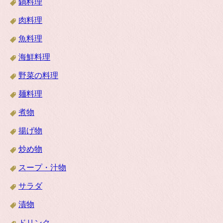
鍋料理
肉料理
魚料理
海鮮料理
野菜の料理
麺料理
煮物
揚げ物
炒め物
スープ・汁物
サラダ
漬物
ドリンク