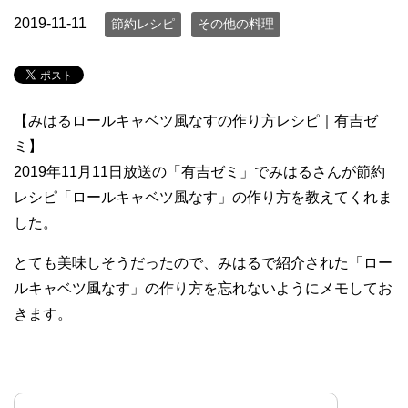
2019-11-11
節約レシピ
その他の料理
【みはるロールキャベツ風なすの作り方レシピ｜有吉ゼ
ミ】
2019年11月11日放送の「有吉ゼミ」でみはるさんが節約
レシピ「ロールキャベツ風なす」の作り方を教えてくれま
した。
とても美味しそうだったので、みはるで紹介された「ロー
ルキャベツ風なす」の作り方を忘れないようにメモしてお
きます。