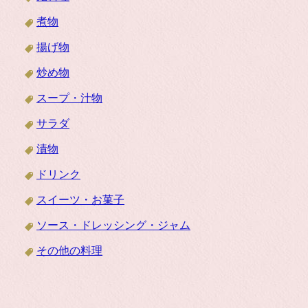
煮物
揚げ物
炒め物
スープ・汁物
サラダ
漬物
ドリンク
スイーツ・お菓子
ソース・ドレッシング・ジャム
その他の料理