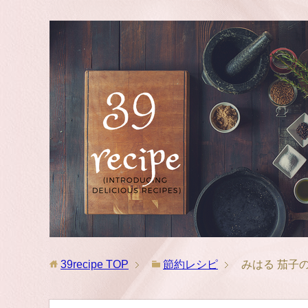
39recipe
TOP
節約レシピ
みはる 茄子