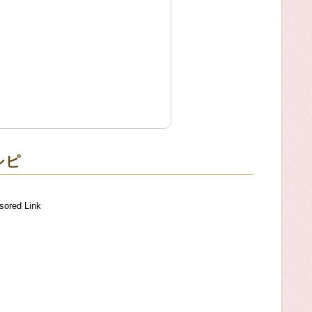
シピ
sored Link