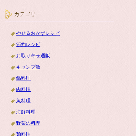
カテゴリー
やせるおかずレシピ
節約レシピ
お取り寄せ通販
キャンプ飯
鍋料理
肉料理
魚料理
海鮮料理
野菜の料理
麺料理