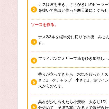
ナスは皮を剥き、ささがき用のピーラー
を抜いて先ほど作った寒天液にくぐらせ
ソースを作る。
ナス2/3本を縦半分に切りその後、み
す。
フライパンにオリーブ油をひき加熱し、
香りが立ってきたら、水気を絞ったナス
さじ1、ケチャップ 小さじ1、赤ワイ
火からおろす。
具材が少し冷えたら小麦粉 大さじ1/2
分炒めて そぼろ状になるまで混ぜ合わ