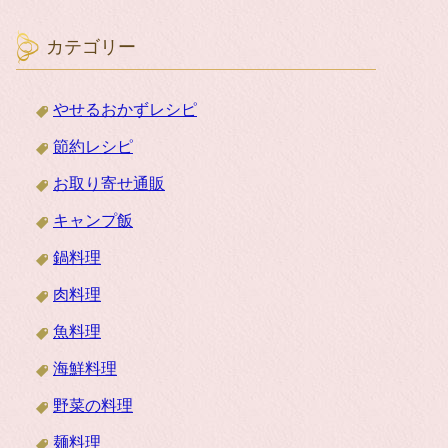
カテゴリー
やせるおかずレシピ
節約レシピ
お取り寄せ通販
キャンプ飯
鍋料理
肉料理
魚料理
海鮮料理
野菜の料理
麺料理