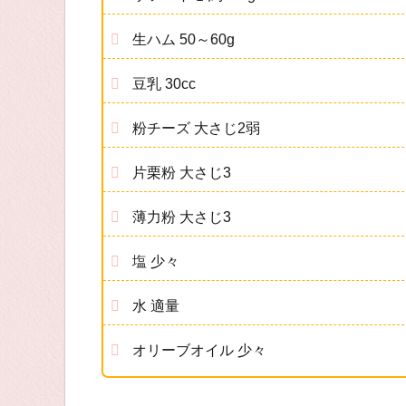
生ハム 50～60g
豆乳 30cc
粉チーズ 大さじ2弱
片栗粉 大さじ3
薄力粉 大さじ3
塩 少々
水 適量
オリーブオイル 少々