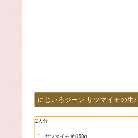
にじいろジーン サツマイモの生
2人分
サツマイモ 約150g