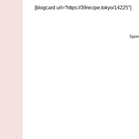
[blogcard url=”https://39recipe.tokyo/14225″]
Spon