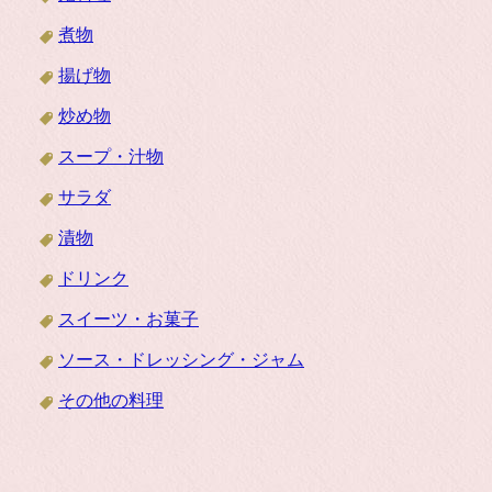
煮物
揚げ物
炒め物
スープ・汁物
サラダ
漬物
ドリンク
スイーツ・お菓子
ソース・ドレッシング・ジャム
その他の料理