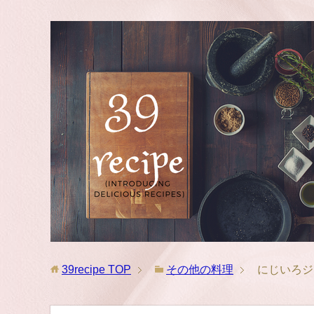
39recipe
TOP
その他の料理
にじいろジ