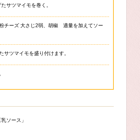
げたサツマイモを巻く。
粉チーズ 大さじ2弱、胡椒 適量を加えてソー
たサツマイモを盛り付けます。
。
豆乳ソース」