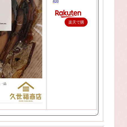
40g
楽天で購
入