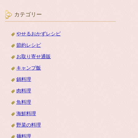
カテゴリー
やせるおかずレシピ
節約レシピ
お取り寄せ通販
キャンプ飯
鍋料理
肉料理
魚料理
海鮮料理
野菜の料理
麺料理