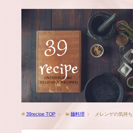
39recipe
TOP
麺料理
メレンゲの気持ち