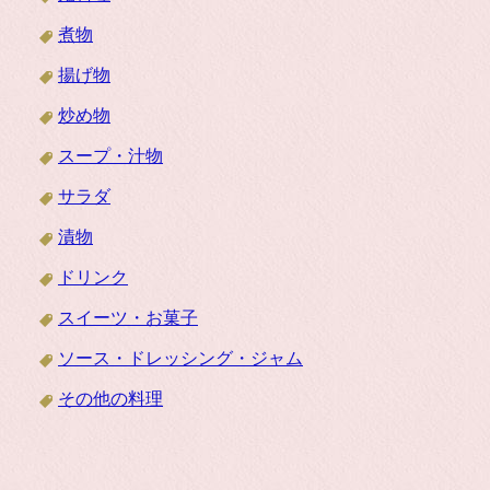
煮物
揚げ物
炒め物
スープ・汁物
サラダ
漬物
ドリンク
スイーツ・お菓子
ソース・ドレッシング・ジャム
その他の料理