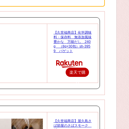
【久世福商店】化学調味
料・保存料 無添加風味
豊かな 万能だし 240
g （8g×30包）sh-395
9 バゲット
楽天で購
入
【久世福商店】屋久島さ
ば節屋のさばスモーク