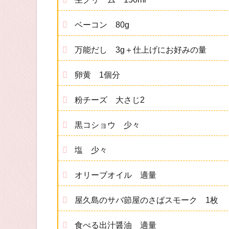
ベーコン 80g
万能だし 3g＋仕上げにお好みの量
卵黄 1個分
粉チーズ 大さじ2
黒コショウ 少々
塩 少々
オリーブオイル 適量
屋久島のサバ節屋のさばスモーク 1枚
食べる出汁醤油 適量