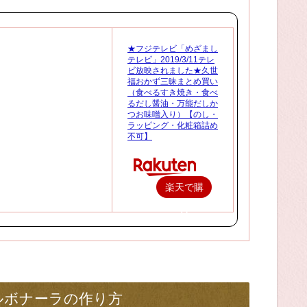
★フジテレビ「めざまし
テレビ」2019/3/11テレ
ビ放映されました★久世
福おかず三昧まとめ買い
（食べるすき焼き・食べ
るだし醤油・万能だしか
つお味噌入り）【のし・
ラッピング・化粧箱詰め
不可】
楽天で購
入
ルボナーラの作り方